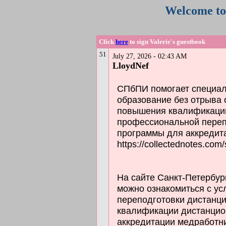
Welcome to 
Click
here
to sign Valerie's guestbook
51
July 27, 2026 - 02:43 AM
LloydNef
СПбПИ помогает специал
образование без отрыва 
повышения квалификации
профессиональной переп
программы для аккредит
https://collectednotes.com
На сайте Санкт-Петербур
можно ознакомиться с ус
переподготовки дистанц
квалификации дистанцион
аккредитации медработн